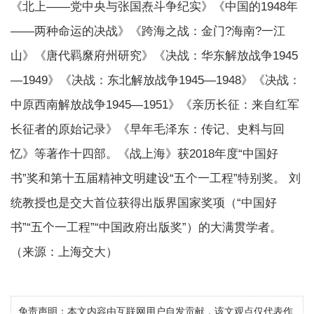
《北上——党中央与张国焘斗争纪实》《中国的1948年
——两种命运的决战》《跨海之战：金门?海南?一江
山》《唐代羁縻府州研究》《决战：华东解放战争1945
—1949》《决战：东北解放战争1945—1948》《决战：
中原西南解放战争1945—1951》《亲历长征：来自红军
长征者的原始记录》《早年毛泽东：传记、史料与回
忆》等著作十四部。《战上海》获2018年度“中国好
书”奖和第十五届精神文明建设“五个一工程”特别奖。 刘
统教授也是交大首位获得出版界国家奖项（“中国好
书”“五个一工程”“中国政府出版奖”）的大满贯学者。
（来源：上海交大）
免责声明：本文内容由互联网用户自发贡献，该文观点仅代表作