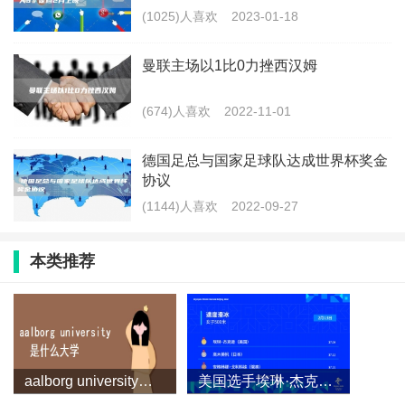
(1025)人喜欢
2023-01-18
曼联主场以1比0力挫西汉姆
(674)人喜欢
2022-11-01
​德国足总与国家足球队达成世界杯奖金
协议
(1144)人喜欢
2022-09-27
本类推荐
aalborg university是什么大学？
美国选手埃琳·杰克逊获得速度滑冰女子500米冠军