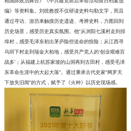
相国际政治舞台》《中共建党前后革命活动留日档案选
编》等资料集。刘统教授不仅研读史料勾勒文字，而且
通过寻访、游历来触摸历史遗迹、考辨史料，力图回到
历史场景，感受历史真实氛围。他“从浏阳七溪村走到排
埠村，感受毛泽东初出茅庐险些送命的惊险；从江西寻
乌圳下村走到瑞金大柏地，感受共产党人的‘创业艰难百
战多’；从福建上杭苏家坡的山洞再到古田村，感受毛泽
东革命生涯中的大起大落”。通过秉承古代史家“网罗天
下放失旧闻”的方式，赋予了《火种》以历史现场感。